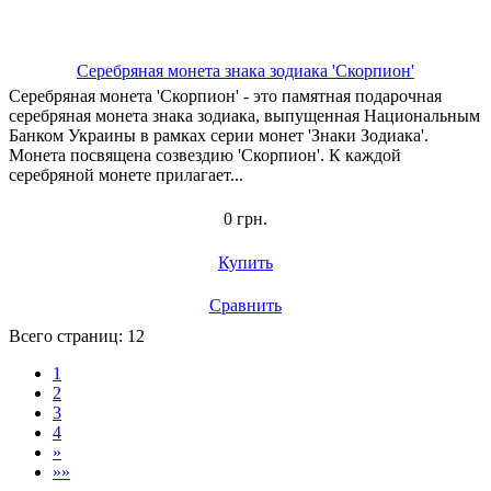
Серебряная монета знака зодиака 'Скорпион'
Серебряная монета 'Скорпион' - это памятная подарочная
серебряная монета знака зодиака, выпущенная Национальным
Банком Украины в рамках серии монет 'Знаки Зодиака'.
Монета посвящена созвездию 'Скорпион'. К каждой
серебряной монете прилагает...
0 грн.
Купить
Сравнить
Всего страниц:
12
1
2
3
4
»
»»