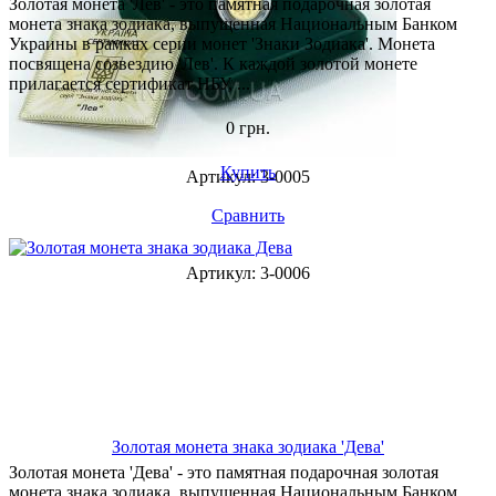
Золотая монета 'Лев' - это памятная подарочная золотая
монета знака зодиака, выпущенная Национальным Банком
Украины в рамках серии монет 'Знаки Зодиака'. Монета
посвящена созвездию 'Лев'. К каждой золотой монете
прилагается сертификат НБУ, ...
0 грн.
Купить
Артикул: 3-0005
Сравнить
Артикул: 3-0006
Золотая монета знака зодиака 'Дева'
Золотая монета 'Дева' - это памятная подарочная золотая
монета знака зодиака, выпущенная Национальным Банком