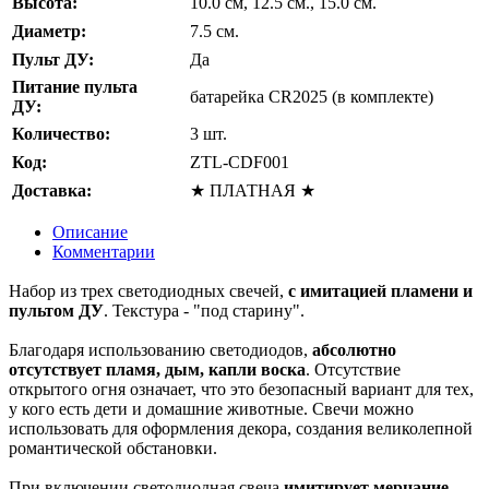
Высота:
10.0 см, 12.5 см., 15.0 см.
Диаметр:
7.5 см.
Пульт ДУ:
Да
Питание пульта
батарейка CR2025 (в комплекте)
ДУ:
Количество:
3 шт.
Код:
ZTL-CDF001
Доставка:
★ ПЛАТНАЯ ★
Описание
Комментарии
Набор из трех светодиодных свечей,
с имитацией пламени и
пультом ДУ
. Текстура - "под старину".
Благодаря использованию светодиодов,
абсолютно
отсутствует пламя, дым, капли воска
. Отсутствие
открытого огня означает, что это безопасный вариант для тех,
у кого есть дети и домашние животные. Свечи можно
использовать для оформления декора, создания великолепной
романтической обстановки.
При включении светодиодная свеча
имитирует мерцание