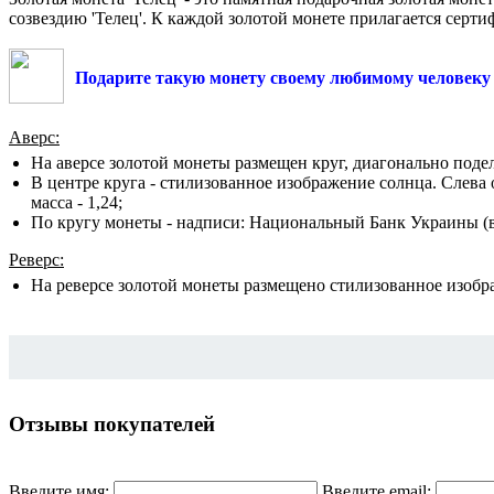
созвездию 'Телец'. К каждой золотой монете прилагается серти
Подарите такую монету своему любимому человеку - 
Аверс:
На аверсе золотой монеты размещен круг, диагонально подел
В центре круга - стилизованное изображение солнца. Слева 
масса - 1,24;
По кругу монеты - надписи: Национальный Банк Украины (вв
Реверс:
На реверсе золотой монеты размещено стилизованное изображ
Отзывы покупателей
Введите имя:
Введите email: