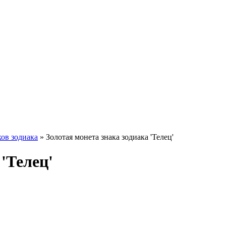
ов зодиака
»
Золотая монета знака зодиака 'Телец'
'Телец'