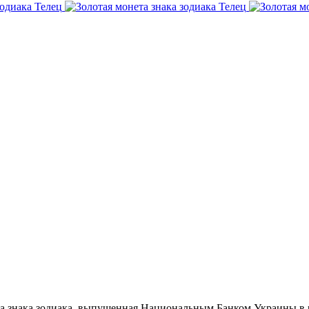
нета знака зодиака, выпущенная Национальным Банком Украины в 