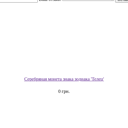
Серебряная монета знака зодиака 'Телец'
0 грн.