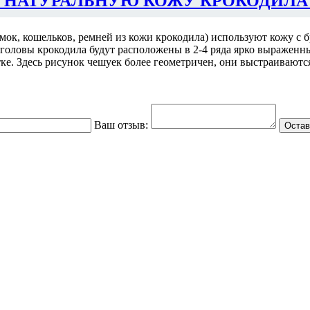
 НАТУРАЛЬНУЮ КОЖУ КРОКОДИЛА
умок, кошельков, ремней из кожи крокодила) используют кожу с
е головы крокодила будут расположены в 2-4 ряда ярко выраженн
отке. Здесь рисунок чешуек более геометричен, они выстраиваютс
Ваш отзыв:
Остав